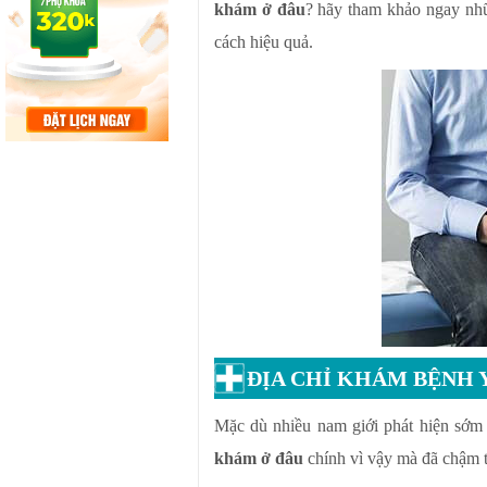
khám ở đâu
? hãy tham khảo ngay nhữ
cách hiệu quả.
ĐỊA CHỈ KHÁM BỆNH 
Mặc dù nhiều nam giới phát hiện sớm 
khám ở đâu
chính vì vậy mà đã chậm t