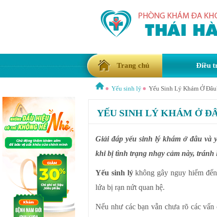
Trang chủ
Điều t
Yếu sinh lý
Yếu Sinh Lý Khám Ở Đâu
YẾU SINH LÝ KHÁM Ở Đ
Giải đáp yếu sinh lý khám ở đâu và 
khi bị tình trạng nhạy cảm này, tránh 
Yếu sinh lý
không gây nguy hiểm đến t
lứa bị rạn nứt quan hệ.
Nếu như các bạn vẫn chưa rõ các vấn đ