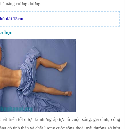
 khả năng cương dương.
nhỏ dài 15cm
oa học
át triển tốt được là những áp tực từ cuộc sống, gia đình, công
hàng có tinh thần và chất lượng cuộc sống thoải mái thường sở hữu