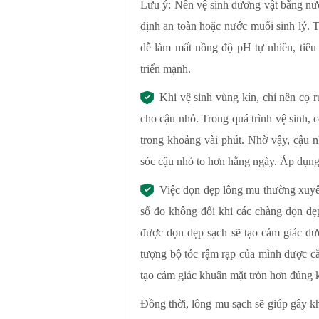
Lưu ý: Nên vệ sinh dương vật bằng nướ
định an toàn hoặc nước muối sinh lý. 
dễ làm mất nồng độ pH tự nhiên, tiêu 
triển mạnh.
Khi vệ sinh vùng kín, chỉ nên cọ 
cho cậu nhỏ. Trong quá trình vệ sinh, 
trong khoảng vài phút. Nhờ vậy, cậu 
sóc cậu nhỏ to hơn hằng ngày. Áp dụng 
Việc dọn dẹp lông mu thường xuyên
số đo không đổi khi các chàng dọn dẹp
được dọn dẹp sạch sẽ tạo cảm giác dư
tượng bộ tóc rậm rạp của mình được cắ
tạo cảm giác khuân mặt tròn hơn đúng 
Đồng thời, lông mu sạch sẽ giúp gây k