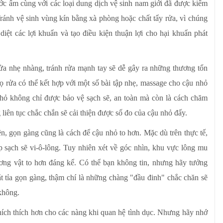
c ấm cùng với các loại dung dịch vệ sinh nam giới đã được kiểm
Tránh vệ sinh vùng kín bằng xà phòng hoặc chất tẩy rửa, vì chúng
diệt các lợi khuẩn và tạo điều kiện thuận lợi cho hại khuẩn phát
rửa nhẹ nhàng, tránh rửa mạnh tay sẽ dễ gây ra những thương tổn
cọ rửa có thể kết hợp với một số bài tập nhẹ, massage cho cậu nhỏ
nhỏ không chỉ được bảo vệ sạch sẽ, an toàn mà còn là cách chăm
liên tục chắc chắn sẽ cải thiện được số đo của cậu nhỏ đấy.
, gọn gàng cũng là cách để cậu nhỏ to hơn. Mặc dù trên thực tế,
 sạch sẽ vi-ô-lông. Tuy nhiên xét về góc nhìn, khu vực lông mu
ơng vật to hơn đáng kể. Có thể bạn không tin, nhưng hãy tưởng
t tỉa gọn gàng, thậm chí là những chàng "đầu đinh" chắc chăn sẽ
không.
hích thích hơn cho các nàng khi quan hệ tình dục. Nhưng hãy nhớ