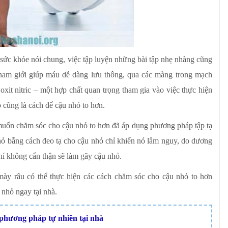
 sức khỏe nói chung, việc tập luyện những bài tập nhẹ nhàng cũng
nam giới giúp máu dễ dàng lưu thông, qua các màng trong mạch
oxit nitric – một hợp chất quan trọng tham gia vào việc thực hiện
 cũng là cách để cậu nhỏ to hơn.
uốn chăm sóc cho cậu nhỏ to hơn đã áp dụng phương pháp tập tạ
nhỏ bằng cách đeo tạ cho cậu nhỏ chỉ khiến nó lâm nguy, do dương
chí không cẩn thận sẽ làm gãy cậu nhỏ.
 mày râu có thể thực hiện các cách chăm sóc cho cậu nhỏ to hơn
 nhỏ ngay tại nhà.
phương pháp tự nhiên tại nhà