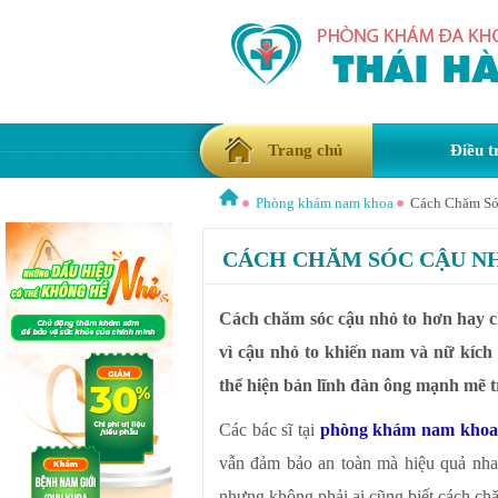
Trang chủ
Điều t
Phòng khám nam khoa
Cách Chăm Sóc
CÁCH CHĂM SÓC CẬU NH
Cách chăm sóc cậu nhỏ to hơn hay ch
vì cậu nhỏ to khiến nam và nữ kích
thể hiện bản lĩnh đàn ông mạnh mẽ 
Các bác sĩ tại
phòng khám nam khoa
vẫn đảm bảo an toàn mà hiệu quả nha
nhưng không phải ai cũng biết cách ch