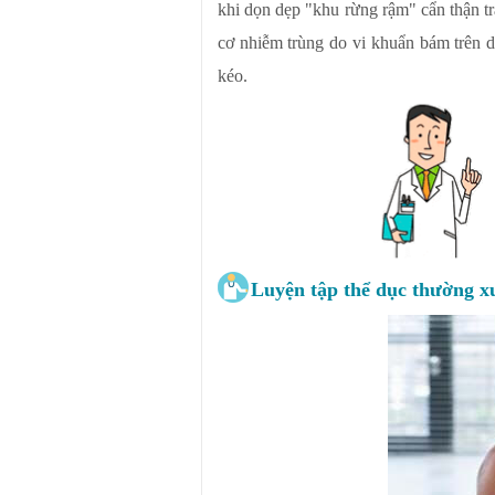
khi dọn dẹp "khu rừng rậm" cẩn thận t
cơ nhiễm trùng do vi khuẩn bám trên d
kéo.
Luyện tập thể dục thường x