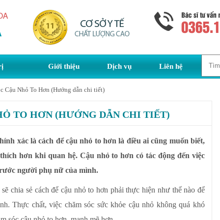
rị
Giới thiệu
Dịch vụ
Liên hệ
 Cậu Nhỏ To Hơn (Hướng dẫn chi tiết)
Ỏ TO HƠN (HƯỚNG DẪN CHI TIẾT)
ính xác là cách để cậu nhỏ to hơn là điều ai cũng muốn biết,
 thích hơn khi quan hệ. Cậu nhỏ to hơn có tác động đến việc
trước người phụ nữ của mình.
sẽ chia sẻ cách để cậu nhỏ to hơn phải thực hiện như thế nào để
nh. Thực chất, việc chăm sóc sức khỏe cậu nhỏ không quá khó
ăm sóc cậu nhỏ to hơn, mạnh mẽ hơn.