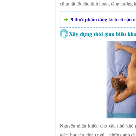
cũng rất tốt cho tinh hoàn, tăng cường
9 thực phẩm tăng kích cỡ cậu 
Xây dựng thời gian biểu kh
Nguyên nhân khiến cho cậu nhỏ khó ph
việc, học tập, thiếu ngủ... những anh c