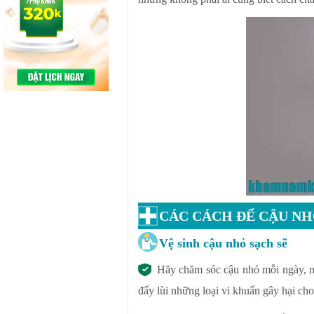
CÁC CÁCH ĐỂ CẬU N
Vệ sinh cậu nhỏ sạch sẽ
Hãy chăm sóc cậu nhỏ mỗi ngày, nê
đẩy lùi những loại vi khuẩn gây hại c