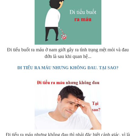
Đi tiểu buốt ra máu ở nam giới gây ra tình trạng mệt mỏi và đau
đớn là sau khi quan hệ...
ĐI TIỂU RA MÁU NHƯNG KHÔNG ĐAU. TẠI SAO?
Đi tiểu ra máu nhưng không đau thì phải đặc biệt cảnh giác, vì là