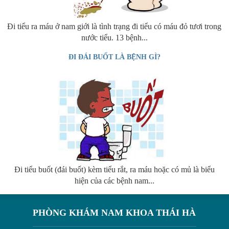
Đi tiểu ra máu ở nam giới là tình trạng đi tiểu có máu đỏ tươi trong
nước tiểu. 13 bệnh...
ĐI ĐÁI BUỐT LÀ BỆNH GÌ?
Đi tiểu buốt (đái buốt) kèm tiểu rắt, ra máu hoặc có mủ là biểu
hiện của các bệnh nam...
PHÒNG KHÁM NAM KHOA THÁI HÀ