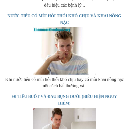
dấu hiệu các bệnh lý...
NƯỚC TIỂU CÓ MÙI HÔI THỐI KHÓ CHỊU VÀ KHAI NỒNG
NẶC
Khi nước tiểu có mùi hôi thối khó chịu hay có mùi khai nồng nặc
một cách bất thường và...
ĐI TIỂU BUỐT VÀ ĐAU BỤNG DƯỚI (BIỂU HIỆN NGUY
HIỂM)