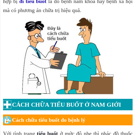
hợp bị
đi tiểu buốt
là do bệnh nam khoa hay bệnh xã hội
VÔ SINH
mà có phương án chữa trị hiệu quả.
ĐI TIỂU NHIỀU
TIỂU BUỐT
PHÒNG KHÁM NAM KHOA
HÔI NÁCH
CÁCH CHỮA TIỂU BUỐT Ở NAM GIỚI
Cách chữa tiểu buốt do bệnh lý
Với tình trạng
tiểu buốt
ở mức độ nhẹ thì phác đồ thuốc