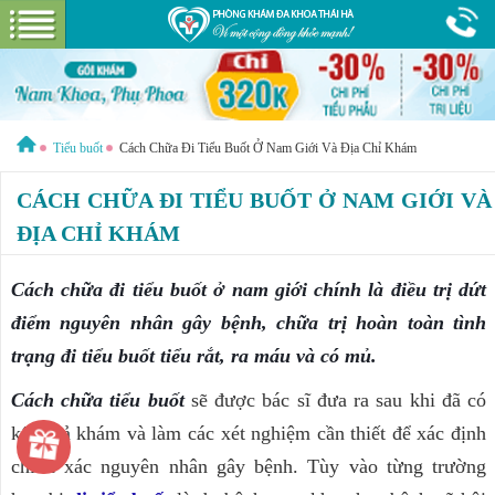
Hotline:
0365 115 116
Miễn phí tư vấn
LIỆT DƯƠNG
NAM KHOA
XUẤT TINH SỚM
Tiểu buốt
Cách Chữa Đi Tiểu Buốt Ở Nam Giới Và Địa Chỉ Khám
RỐI LOẠN CƯƠNG DƯƠNG
CÁCH CHỮA ĐI TIỂU BUỐT Ở NAM GIỚI VÀ
PHÒNG KHÁM
BAO QUY ĐẦU
ĐỊA CHỈ KHÁM
VIÊM QUY ĐẦU
Cách chữa đi tiểu buốt ở nam giới chính là điều trị dứt
VIÊM TINH HOÀN
điểm nguyên nhân gây bệnh, chữa trị hoàn toàn tình
VIÊM NIỆU ĐẠO
trạng đi tiểu buốt tiểu rắt, ra máu và có mủ.
VIÊM BÀNG QUANG
Cách chữa tiểu buốt
sẽ được bác sĩ đưa ra sau khi đã có
BỆNH TUYẾN TIỀN LIỆT
kết quả khám và làm các xét nghiệm cần thiết để xác định
YẾU SINH LÝ
chính xác nguyên nhân gây bệnh. Tùy vào từng trường